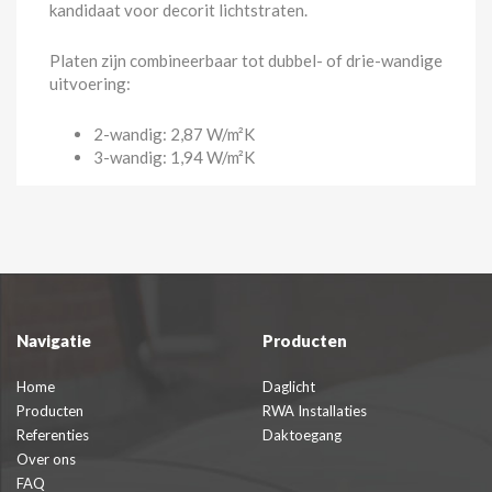
kandidaat voor decorit lichtstraten.
Platen zijn combineerbaar tot dubbel- of drie-wandige
uitvoering:
2-wandig: 2,87 W/m²K
3-wandig: 1,94 W/m²K
Navigatie
Producten
Home
Daglicht
Producten
RWA Installaties
Referenties
Daktoegang
Over ons
FAQ