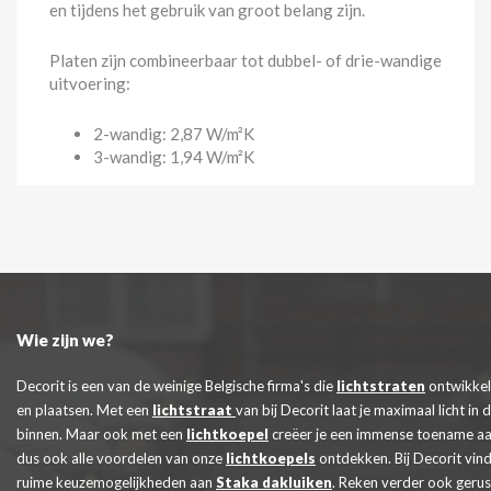
en tijdens het gebruik van groot belang zijn.
Platen zijn combineerbaar tot dubbel- of drie-wandige
uitvoering:
2-wandig: 2,87 W/m²K
3-wandig: 1,94 W/m²K
Wie zijn we?
Decorit is een van de weinige Belgische firma's die
lichtstraten
ontwikkel
en plaatsen. Met een
lichtstraat
van bij Decorit laat je maximaal licht in 
binnen. Maar ook met een
lichtkoepel
creëer je een immense toename aa
dus ook alle voordelen van onze
lichtkoepels
ontdekken. Bij Decorit vind
ruime keuzemogelijkheden aan
Staka dakluiken
. Reken verder ook geru