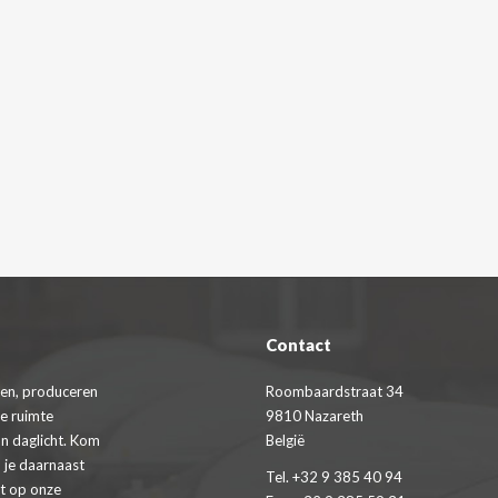
Contact
en, produceren
Roombaardstraat 34
de ruimte
9810 Nazareth
n daglicht. Kom
België
 je daarnaast
Tel. +32 9 385 40 94
st op onze