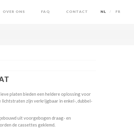
OVER ONS
FAQ
CONTACT
NL
FR
AT
sieve platen bieden een heldere oplossing voor
e lichtstraten zijn verkrijgbaar in enkel-, dubbel-
gebouwd uit voorgebogen draag- en
orden de cassettes geklemd.