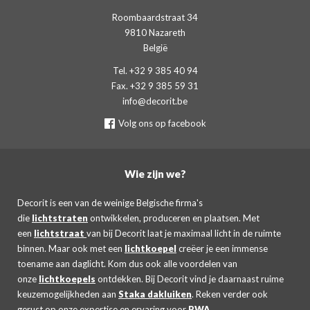
Roombaardstraat 34
9810 Nazareth
België
Tel. +32 9 385 40 94
Fax. +32 9 385 59 31
info@decorit.be
Volg ons op facebook
Wie zijn we?
Decorit is een van de weinige Belgische firma's
die
lichtstraten
ontwikkelen, produceren en plaatsen. Met
een
lichtstraat
van bij Decorit laat je maximaal licht in de ruimte
binnen. Maar ook met een
lichtkoepel
creëer je een immense
toename aan daglicht. Kom dus ook alle voordelen van
onze
lichtkoepels
ontdekken. Bij Decorit vind je daarnaast ruime
keuzemogelijkheden aan
Staka dakluiken
. Reken verder ook
gerust op onze expertise en ervaring voor
RWA