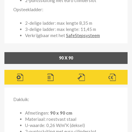
2-puntssluiting met euro cilinderslot
Opsteekladder:
2-delige ladder: max lengte 8,35 m
3-delige ladder: max lengte: 11,45 m
Verkrijgbaar met het
SafeStepsysteem
90 X 90
Dakluik:
Afmetingen:
90 x 90 cm
Materiaal: roestvast staal
U-waarde: 0,26 W/m²K (deksel)
2-puntssluiting met euro cilinderslot