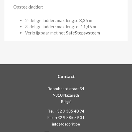
Opsteekladder:
2-delige ladder: max lengte 8,35 m
3-delige ladder: max lengte: 11,45 m
Verkrijgbaar met het
SafeStepsysteem
Contact
Roombaardstraat 34
9810 Nazareth
België
Tel. +32 9 385 40 94
Fax. +32 9 385 59 31
info@decorit.be