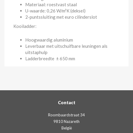
Materiaal: roestvast staal
U-waarde: 0,26 W/m²K (deksel)
2-puntssluiting met euro cilinderslot
Kooiladder:
Hoogwaardig aluminium
Leverbaar met uitschuifbare leuningen als
uitstaphulp
Ladderbreedte ± 650 mm
Contact
Roombaardstraat 34
9810 Nazareth
België