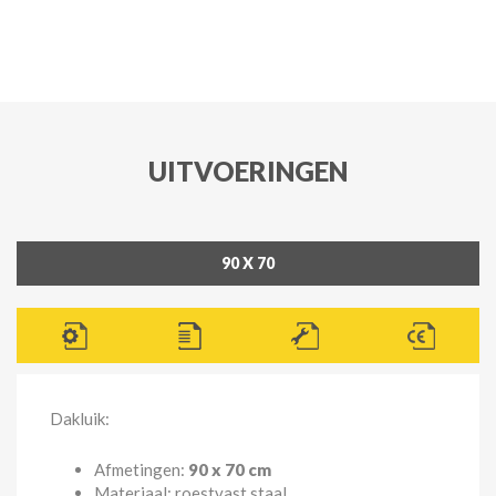
UITVOERINGEN
90 X 70
Dakluik:
Afmetingen:
90 x 70 cm
Materiaal: roestvast staal