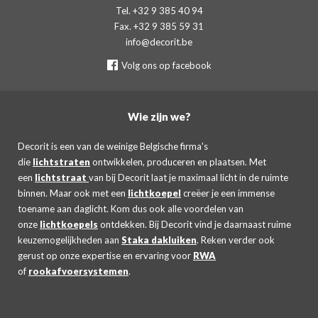
Tel. +32 9 385 40 94
Fax. +32 9 385 59 31
info@decorit.be
Volg ons op facebook
Wie zijn we?
Decorit is een van de weinige Belgische firma's
die
lichtstraten
ontwikkelen, produceren en plaatsen. Met
een
lichtstraat
van bij Decorit laat je maximaal licht in de ruimte
binnen. Maar ook met een
lichtkoepel
creëer je een immense
toename aan daglicht. Kom dus ook alle voordelen van
onze
lichtkoepels
ontdekken. Bij Decorit vind je daarnaast ruime
keuzemogelijkheden aan
Staka dakluiken
. Reken verder ook
gerust op onze expertise en ervaring voor
RWA
of
rookafvoersystemen
.