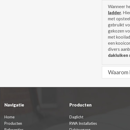
Wanneer he
ladder
. Hi
met opsteek
gebruikt vo
gekozen voo
met kooilad
een kooicon
divers aan
dakluiken 
Waarom k
Navigatie
Producten
Home
Daglicht
Producten
RWA Installaties
Referenties
Daktoegang