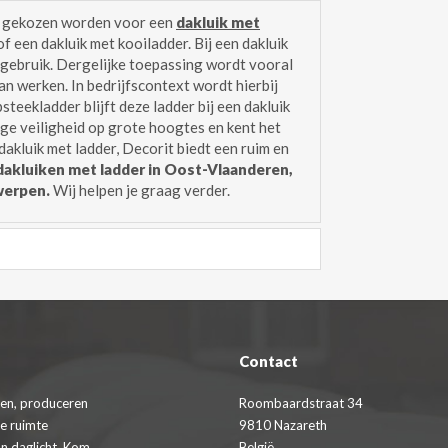
ok gekozen worden voor een
dakluik met
 een dakluik met kooiladder. Bij een dakluik
 gebruik. Dergelijke toepassing wordt vooral
n werken. In bedrijfscontext wordt hierbij
teekladder blijft deze ladder bij een dakluik
ige veiligheid op grote hoogtes en kent het
akluik met ladder, Decorit biedt een ruim en
dakluiken met ladder in Oost-Vlaanderen,
werpen.
Wij helpen je graag verder.
Contact
en, produceren
Roombaardstraat 34
de ruimte
9810 Nazareth
n daglicht. Kom
België