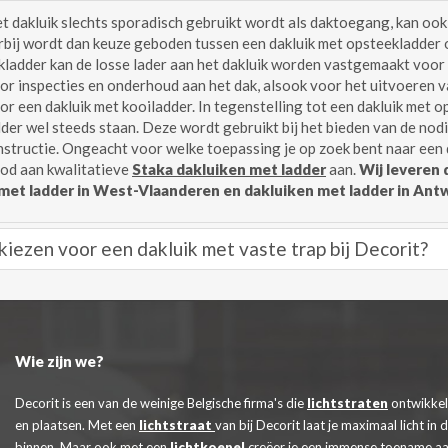
t dakluik slechts sporadisch gebruikt wordt als daktoegang, kan o
erbij wordt dan keuze geboden tussen een dakluik met opsteekladder of
ladder kan de losse lader aan het dakluik worden vastgemaakt voor
or inspecties en onderhoud aan het dak, alsook voor het uitvoeren va
r een dakluik met kooiladder. In tegenstelling tot een dakluik met ops
der wel steeds staan. Deze wordt gebruikt bij het bieden van de nod
structie. Ongeacht voor welke toepassing je op zoek bent naar een d
bod aan kwalitatieve
Staka dakluiken met ladder
aan.
Wij leveren 
met ladder in West-Vlaanderen en dakluiken met ladder in Ant
iezen voor een dakluik met vaste trap bij Decorit?
Wie zijn we?
Decorit is een van de weinige Belgische firma's die
lichtstraten
ontwikkel
en plaatsen. Met een
lichtstraat
van bij Decorit laat je maximaal licht in 
binnen. Maar ook met een
lichtkoepel
creëer je een immense toename aa