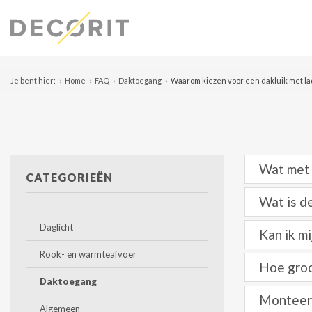
Je bent hier:
Home
FAQ
Daktoegang
Waarom kiezen voor een dakluik met lad
Wat met 
CATEGORIEËN
Wat is d
Daglicht
Kan ik mi
Rook- en warmteafvoer
Hoe groo
Daktoegang
Monteer 
Algemeen