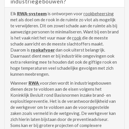
industriegebouwen?
Elk
RWA-systeem
is ontworpen voor
rookbeheersing
met als doel om de rook in de ruimte zo vlot als mogelijk
te verwijderen. Dit om zowel schade aan de ruimte als bij
aanwezige personen te minimaliseren. Want bij een brand
is het vaak niet het vuur maar de
rook
die de meeste
schade aanricht en de meeste slachtoffers maakt.
Daarom is
rookafvoer
dan ook uiterst belangrijk.
Daarnaast dient men er bij industriële omgevingen ook
extra rekening mee te houden dat ook de giftige rook en
hoge temperaturen veel schadelijke gevolgen met zich
kunnen meebrengen.
Wanneer
RWA
voorzien wordt in industriegebouwen
dienen deze te voldoen aan de eisen volgens het
Koninklijk Besluit rond Basisnormen inzake brand- en
explositiepreventie. Het is de verantwoordelijkheid van
de werkgever om te voldoen aan de vooropgestelde
zaken zoals vermeld in de wetgeving. De werkgever kan
zich hierin laten bijstaan door de preventieadviseur.
Soms kan er bij grotere projecten of complexere